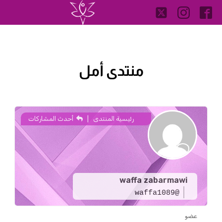
منتدى أمل
رئيسية المنتدى
|
أحدث المشاركات
waffa zabarmawi
@waffa1089
عضو