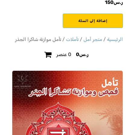
ر.س
150
كمية
إضافة إلى السلة
تأمل
موازنة
شاكرا
الرئيسية
/
متجر أمل
/
تأملات
/ تأمل موازنة شاكرا الجذر
الجذر
ر.س
0
0 عنصر