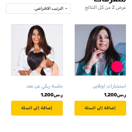
عرض ⁦2⁩ من كل النتائج
استشارات اونلاين
جلسة ريكي عن بعد
ر.س
1,200
ر.س
1,200
إضافة إلى السلة
إضافة إلى السلة